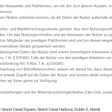
ialer Netzwerke und Plattformen, um mit den dort aktiven Kunden, 
 können.
utzer Risiken entstehen können, da die Daten der Nutzer außerhalb
 Werbe- und Marktforschungszwecke genutzt. Aus dem Nutzungsverh
rden. Um das Nutzungsverhalten und die Interessen der Nutzer zu sp
er Mitglieder der jeweiligen Plattformen sind und bei diesen einge
erwendeten Geräte gespeichert werden.
nbezogenen Daten der Nutzer sind unsere berechtigten Interessen
bs. 1 lit. f) DSGVO. Falls die Nutzer von den jeweiligen Anbietern um
rarbeitung Art. 6 Abs. 1 lit. a) DSGVO.
machung von Betroffenenrechten, weisen wir darauf hin, dass diese
n jeweils Zugriff auf die Daten der Nutzer und können direkt ents
ehen wir Ihnen gerne zur Verfügung.
n Verarbeitungen und der Widerspruchsmöglichkeiten (Opt-Out), verwe
4 Grand Canal Square, Grand Canal Harbour, Dublin 2, Irland)