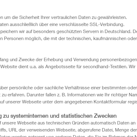
um die Sicherheit Ihrer vertraulichen Daten zu gewährleisten.
aten ausschließlich über eine verschlüsselte SSL-Verbindung.
ichern wir auf besonders geschützten Servern in Deutschland. Der
en Personen möglich, die mit der technischen, kaufmännischen oder
 Umfang und Zwecke der Erhebung und Verwendung personenbezogene
 Website dient u.a. als Angebotsseite für secondhand-Textilien. Wi
er persönliche oder sachliche Verhältnisse einer bestimmten ode
t zu erfahren. Darunter fallen z. B. Informationen wie Ihr richtiger 
auf unserer Webseite unter dem angegebenen Kontaktformular regis
g zu systeminternen und statistischen Zwecken
 auf unsere Webseite aus technischen Gründen automatisch Daten an
ffs, URL der verweisenden Webseite, abgerufene Datei, Menge der
 Daten werden getrennt von anderen Daten, die Sie im Rahmen der