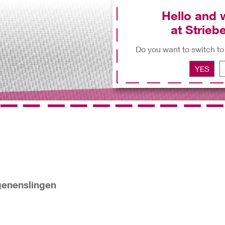
Hello and
at Striebe
Do you want to switch to
YES
ngenenslingen