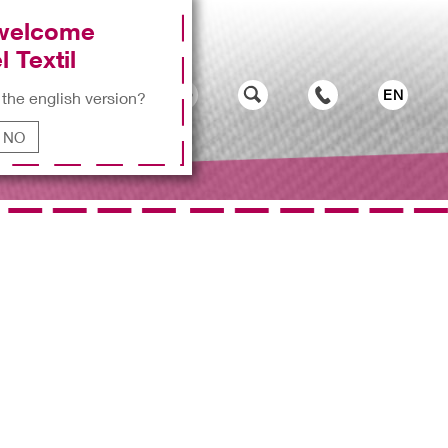
 welcome
l Textil
EN
 the english version?
NO