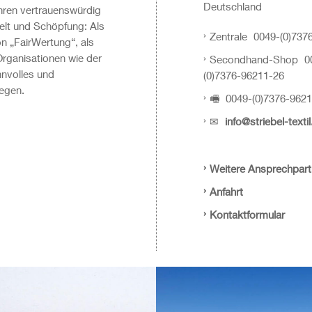
Deutschland
ahren vertrauenswürdig
elt und Schöpfung: Als
Zentrale
0049-(0)73
n „FairWertung“, als
Organisationen wie der
Secondhand-Shop
0
nvolles und
(0)7376-96211-26
iegen.
🖷
0049-(0)7376-9621
✉
info@striebel-texti
Weitere Ansprechpart
Anfahrt
Kontaktformular