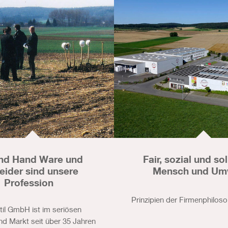
nd Hand Ware und
Fair, sozial und sol
leider sind unsere
Mensch und Um
Profession
Prinzipien der Firmenphiloso
xtil GmbH ist im seriösen
d Markt seit über 35 Jahren