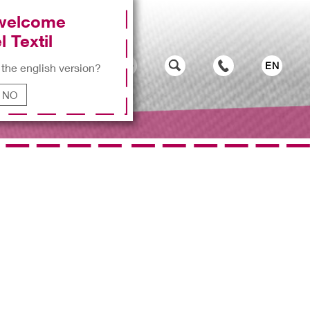
 welcome
l Textil
EN
 the english version?
NO
n