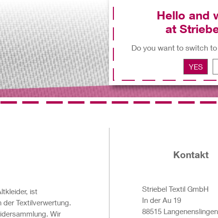
Hello and
at Striebe
Do you want to switch to
YES
Kontakt
Striebel Textil GmbH
tkleider, ist
In der Au 19
in der Textilverwertung.
88515 Langenenslinge
kleidersammlung. Wir