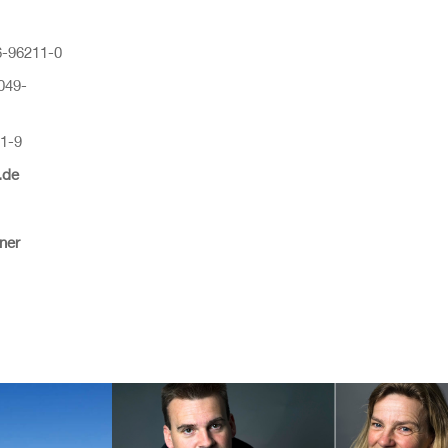
76-96211-0
049-
1-9
l.de
ner