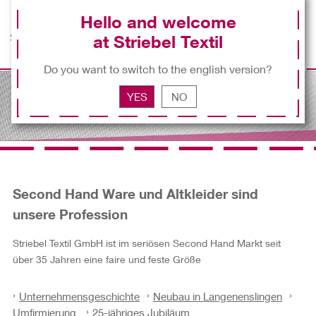
Hello and welcome
at Striebel Textil
EN
Do you want to switch to the english version?
YES
NO
Second Hand Ware und Altkleider sind
unsere Profession
Striebel Textil GmbH ist im seriösen Second Hand Markt seit
über 35 Jahren eine faire und feste Größe
Unternehmensgeschichte
Neubau in Langenenslingen
Umfirmierung
25-jähriges Jubiläum